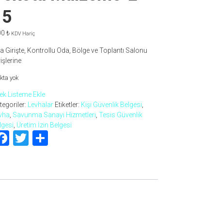
15
00
₺
KDV Hariç
a Girişte, Kontrollu Oda, Bölge ve Toplantı Salonu
işlerine
kta yok
tek Listeme Ekle
tegoriler:
Levhalar
Etiketler:
Kişi Güvenlik Belgesi
,
vha
,
Savunma Sanayi Hizmetleri
,
Tesis Güvenlik
lgesi
,
Üretim İzin Belgesi
Facebook
Twitter
Share