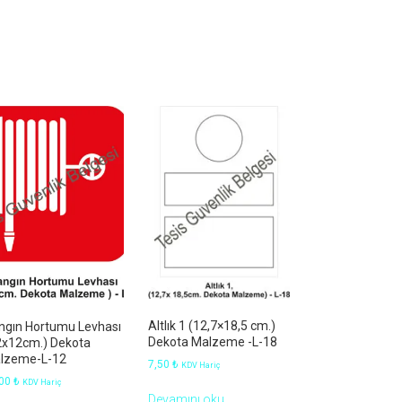
Altlık 1 (12,7×18,5 cm.)
ngın Hortumu Levhası
Dekota Malzeme -L-18
2x12cm.) Dekota
lzeme-L-12
7,50
₺
KDV Hariç
,00
₺
KDV Hariç
Devamını oku