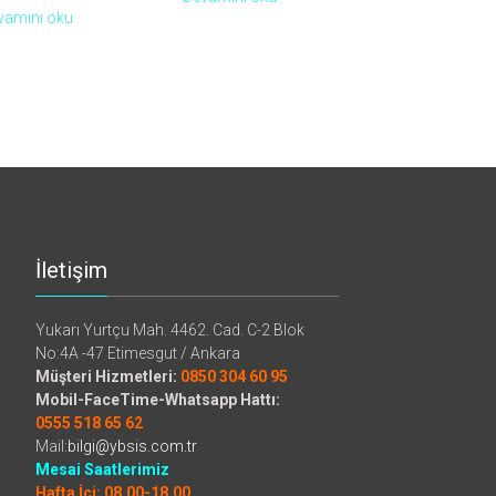
vamını oku
İletişim
Yukarı Yurtçu Mah. 4462. Cad. C-2 Blok
No:4A -47 Etimesgut / Ankara
Müşteri Hizmetleri:
0850 304 60 95
Mobil-FaceTime-Whatsapp Hattı:
0555 518 65 62
Mail:
bilgi@ybsis.com.tr
Mesai Saatlerimiz
Hafta İçi: 08.00-18.00