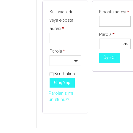
Ge
Kullanıcı adı
E-posta adresi
*
veya e-posta
Gerekli
adresi
*
Gerekli
Parola
*
Gerekli
Parola
*
Üye Ol
Beni hatırla
Giriş Yap
Parolanızı mı
unuttunuz?