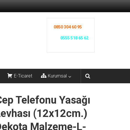
0850 304 60 95
0555 518 65 62
E-Ticaret
Kurumsal
Cep Telefonu Yasağı
Levhası (12x12cm.)
Dekota Malzeme-L-