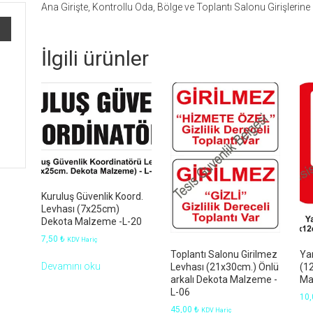
Ana Girişte, Kontrollu Oda, Bölge ve Toplantı Salonu Girişlerine
İlgili ürünler
Kuruluş Güvenlik Koord.
Levhası (7x25cm)
Dekota Malzeme -L-20
7,50
₺
KDV Hariç
Toplantı Salonu Girilmez
Ya
Devamını oku
Levhası (21x30cm.) Önlü
(1
arkalı Dekota Malzeme -
Ma
L-06
10
45,00
₺
KDV Hariç