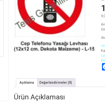
rekli
9,
An
Gir
Sto
İs
Ka
Le
Be
Açıklama
Değerlendirmeler (0)
Ürün Açıklaması