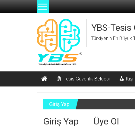
İçeriğe
geç
YBS-Tesis 
Türkiyenin En Büyük T
Tesis Güvenlik Belgesi
Kişi
Giriş Yap
Giriş Yap
Üye Ol