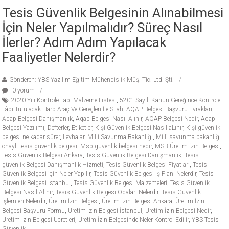
Tesis Güvenlik Belgesinin Alınabilmesi
İçin Neler Yapılmalıdır? Süreç Nasıl
İlerler? Adım Adım Yapılacak
Faaliyetler Nelerdir?
Gönderen: YBS Yazılım Eğitim Mühendislik Müş. Tic. Ltd. Şti.
0 yorum
2020 Yılı Kontrole Tabi Malzeme Listesi
,
5201 Sayılı Kanun Gereğince Kontrole
Tâbi Tutulacak Harp Araç Ve Gereçleri İle Silah
,
AQAP Belgesi Başvuru Evrakları
,
Aqap Belgesi Danışmanlık
,
Aqap Belgesi Nasıl Alınır
,
AQAP Belgesi Nedir
,
Aqap
Belgesi Yazılımı
,
Defterler
,
Etiketler
,
Kişi Güvenlik Belgesi Nasıl aLınır
,
Kişi güvenlik
belgesi ne kadar sürer
,
Levhalar
,
Milli Savunma Bakanlığı
,
Milli savunma bakanlığı
onaylı tesis güvenlik belgesi
,
Msb güvenlik belgesi nedir
,
MSB Üretim İzin Belgesi
,
Tesis Güvenlik Belgesi Ankara
,
Tesis Güvenlik Belgesi Danışmanlık
,
Tesis
güvenlik Belgesi Danışmanlık Hizmeti
,
Tesis Güvenlik Belgesi Fiyatları
,
Tesis
Güvenlik Belgesi için Neler Yapılır
,
Tesis Güvenlik Belgesi İş Planı Nelerdir
,
Tesis
Güvenlik Belgesi İstanbul
,
Tesis Güvenlik Belgesi Malzemeleri
,
Tesis Güvenlik
Belgesi Nasıl Alınır
,
Tesis Güvenlik Belgesi Odaları Nelerdir
,
Tesis Güvenlik
İşlemleri Nelerdir
,
Üretim İzin Belgesi
,
Üretim İzin Belgesi Ankara
,
Üretim İzin
Belgesi Başvuru Formu
,
Üretim İzin Belgesi İstanbul
,
Üretim İzin Belgesi Nedir
,
Üretim İzin Belgesi Ücretleri
,
Üretim İzin Belgesinde Neler Kontrol Edilir
,
YBS Tesis