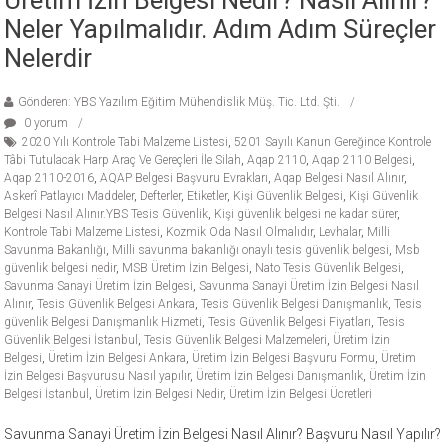
Neler Yapılmalıdır. Adım Adım Süreçler
Nelerdir
Gönderen: YBS Yazılım Eğitim Mühendislik Müş. Tic. Ltd. Şti.
0 yorum
2020 Yılı Kontrole Tabi Malzeme Listesi
,
5201 Sayılı Kanun Gereğince Kontrole
Tâbi Tutulacak Harp Araç Ve Gereçleri İle Silah
,
Aqap 2110
,
Aqap 2110 Belgesi
,
Aqap 2110-2016
,
AQAP Belgesi Başvuru Evrakları
,
Aqap Belgesi Nasıl Alınır
,
Askerî Patlayıcı Maddeler
,
Defterler
,
Etiketler
,
Kişi Güvenlik Belgesi
,
Kişi Güvenlik
Belgesi Nasıl Alınır.YBS Tesis Güvenlik
,
Kişi güvenlik belgesi ne kadar sürer
,
Kontrole Tabi Malzeme Listesi
,
Kozmik Oda Nasıl Olmalıdır
,
Levhalar
,
Milli
Savunma Bakanlığı
,
Milli savunma bakanlığı onaylı tesis güvenlik belgesi
,
Msb
güvenlik belgesi nedir
,
MSB Üretim İzin Belgesi
,
Nato Tesis Güvenlik Belgesi
,
Savunma Sanayi Üretim İzin Belgesi
,
Savunma Sanayi Üretim İzin Belgesi Nasıl
Alınır
,
Tesis Güvenlik Belgesi Ankara
,
Tesis Güvenlik Belgesi Danışmanlık
,
Tesis
güvenlik Belgesi Danışmanlık Hizmeti
,
Tesis Güvenlik Belgesi Fiyatları
,
Tesis
Güvenlik Belgesi İstanbul
,
Tesis Güvenlik Belgesi Malzemeleri
,
Üretim İzin
Belgesi
,
Üretim İzin Belgesi Ankara
,
Üretim İzin Belgesi Başvuru Formu
,
Üretim
İzin Belgesi Başvurusu Nasıl yapılır
,
Üretim İzin Belgesi Danışmanlık
,
Üretim İzin
Belgesi İstanbul
,
Üretim İzin Belgesi Nedir
,
Üretim İzin Belgesi Ücretleri
Savunma Sanayi Üretim İzin Belgesi Nasıl Alınır? Başvuru Nasıl Yapılır?