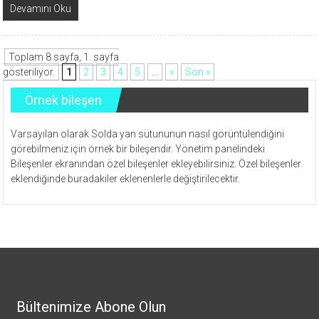
Devamını Oku
Toplam 8 sayfa, 1. sayfa
gösteriliyor.
1
2
3
4
5
...
»
Son »
Örnek bileşen
Varsayılan olarak Solda yan sütununun nasıl görüntülendiğini
görebilmeniz için örnek bir bileşendir. Yönetim panelindeki
Bileşenler ekranından özel bileşenler ekleyebilirsiniz. Özel bileşenler
eklendiğinde buradakiler eklenenlerle değiştirilecektir.
Bültenimize Abone Olun