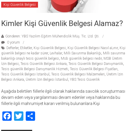
Kişi Güvenlik Belgesi
Kimler Kişi Güvenlik Belgesi Alamaz?
Gönderen: YBS Yazılım Eğitim Mühendislik Müş. Tic. Ltd. Şti.
0 yorum
Defterler
,
Etiketler
,
Kişi Güvenlik Belgesi
,
Kişi Güvenlik Belgesi Nasıl aLınır
,
Kişi
güvenlik belgesi ne kadar sürer
,
Levhalar
,
Milli Savunma Bakanlığı
,
Milli savunma
bakanlığı onaylı tesis güvenlik belgesi
,
Msb güvenlik belgesi nedir
,
MSB Üretim
İzin Belgesi
,
Tesis Güvenlik Belgesi Ankara
,
Tesis Güvenlik Belgesi Danışmanlık
,
Tesis güvenlik Belgesi Danışmanlık Hizmeti
,
Tesis Güvenlik Belgesi Fiyatları
,
Tesis Güvenlik Belgesi İstanbul
,
Tesis Güvenlik Belgesi Malzemeleri
,
Üretim İzin
Belgesi Ankara
,
Üretim İzin Belgesi İstanbul
,
YBS Tesis Güvenlik
Aşağıda belirtilen fiillerle ilgili olarak haklarında savcılık soruşturması
devam eden veya yargılanması devam edenler veya haklarında bu
fiillerle ilgili mahrumiyet kararı verilmiş bulunanlara Kişi
Facebook
Twitter
Share