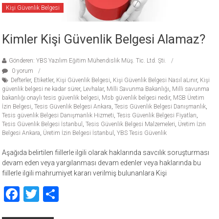
Kişi Güvenlik Belgesi
Kimler Kişi Güvenlik Belgesi Alamaz?
Gönderen: YBS Yazılım Eğitim Mühendislik Müş. Tic. Ltd. Şti.
0 yorum
Defterler
,
Etiketler
,
Kişi Güvenlik Belgesi
,
Kişi Güvenlik Belgesi Nasıl aLınır
,
Kişi
güvenlik belgesi ne kadar sürer
,
Levhalar
,
Milli Savunma Bakanlığı
,
Milli savunma
bakanlığı onaylı tesis güvenlik belgesi
,
Msb güvenlik belgesi nedir
,
MSB Üretim
İzin Belgesi
,
Tesis Güvenlik Belgesi Ankara
,
Tesis Güvenlik Belgesi Danışmanlık
,
Tesis güvenlik Belgesi Danışmanlık Hizmeti
,
Tesis Güvenlik Belgesi Fiyatları
,
Tesis Güvenlik Belgesi İstanbul
,
Tesis Güvenlik Belgesi Malzemeleri
,
Üretim İzin
Belgesi Ankara
,
Üretim İzin Belgesi İstanbul
,
YBS Tesis Güvenlik
Aşağıda belirtilen fiillerle ilgili olarak haklarında savcılık soruşturması
devam eden veya yargılanması devam edenler veya haklarında bu
fiillerle ilgili mahrumiyet kararı verilmiş bulunanlara Kişi
Facebook
Twitter
Share