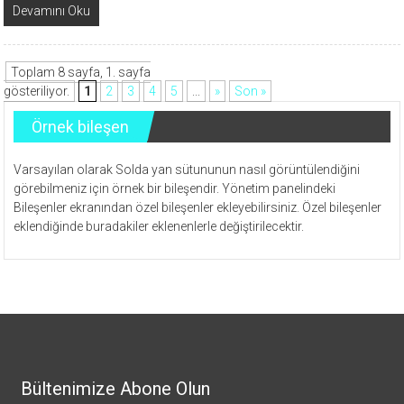
Devamını Oku
Toplam 8 sayfa, 1. sayfa
gösteriliyor.
1
2
3
4
5
...
»
Son »
Örnek bileşen
Varsayılan olarak Solda yan sütununun nasıl görüntülendiğini
görebilmeniz için örnek bir bileşendir. Yönetim panelindeki
Bileşenler ekranından özel bileşenler ekleyebilirsiniz. Özel bileşenler
eklendiğinde buradakiler eklenenlerle değiştirilecektir.
Bültenimize Abone Olun