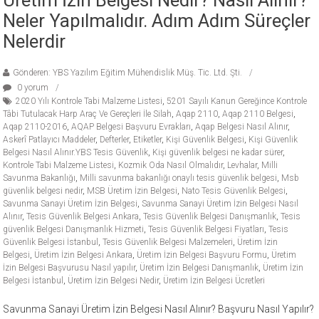
Neler Yapılmalıdır. Adım Adım Süreçler
Nelerdir
Gönderen: YBS Yazılım Eğitim Mühendislik Müş. Tic. Ltd. Şti.
0 yorum
2020 Yılı Kontrole Tabi Malzeme Listesi
,
5201 Sayılı Kanun Gereğince Kontrole
Tâbi Tutulacak Harp Araç Ve Gereçleri İle Silah
,
Aqap 2110
,
Aqap 2110 Belgesi
,
Aqap 2110-2016
,
AQAP Belgesi Başvuru Evrakları
,
Aqap Belgesi Nasıl Alınır
,
Askerî Patlayıcı Maddeler
,
Defterler
,
Etiketler
,
Kişi Güvenlik Belgesi
,
Kişi Güvenlik
Belgesi Nasıl Alınır.YBS Tesis Güvenlik
,
Kişi güvenlik belgesi ne kadar sürer
,
Kontrole Tabi Malzeme Listesi
,
Kozmik Oda Nasıl Olmalıdır
,
Levhalar
,
Milli
Savunma Bakanlığı
,
Milli savunma bakanlığı onaylı tesis güvenlik belgesi
,
Msb
güvenlik belgesi nedir
,
MSB Üretim İzin Belgesi
,
Nato Tesis Güvenlik Belgesi
,
Savunma Sanayi Üretim İzin Belgesi
,
Savunma Sanayi Üretim İzin Belgesi Nasıl
Alınır
,
Tesis Güvenlik Belgesi Ankara
,
Tesis Güvenlik Belgesi Danışmanlık
,
Tesis
güvenlik Belgesi Danışmanlık Hizmeti
,
Tesis Güvenlik Belgesi Fiyatları
,
Tesis
Güvenlik Belgesi İstanbul
,
Tesis Güvenlik Belgesi Malzemeleri
,
Üretim İzin
Belgesi
,
Üretim İzin Belgesi Ankara
,
Üretim İzin Belgesi Başvuru Formu
,
Üretim
İzin Belgesi Başvurusu Nasıl yapılır
,
Üretim İzin Belgesi Danışmanlık
,
Üretim İzin
Belgesi İstanbul
,
Üretim İzin Belgesi Nedir
,
Üretim İzin Belgesi Ücretleri
Savunma Sanayi Üretim İzin Belgesi Nasıl Alınır? Başvuru Nasıl Yapılır?