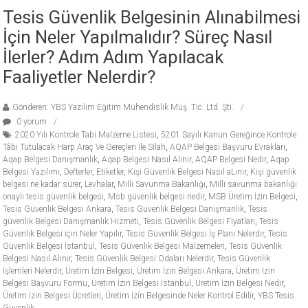
Tesis Güvenlik Belgesinin Alınabilmesi
İçin Neler Yapılmalıdır? Süreç Nasıl
İlerler? Adım Adım Yapılacak
Faaliyetler Nelerdir?
Gönderen: YBS Yazılım Eğitim Mühendislik Müş. Tic. Ltd. Şti.
0 yorum
2020 Yılı Kontrole Tabi Malzeme Listesi
,
5201 Sayılı Kanun Gereğince Kontrole
Tâbi Tutulacak Harp Araç Ve Gereçleri İle Silah
,
AQAP Belgesi Başvuru Evrakları
,
Aqap Belgesi Danışmanlık
,
Aqap Belgesi Nasıl Alınır
,
AQAP Belgesi Nedir
,
Aqap
Belgesi Yazılımı
,
Defterler
,
Etiketler
,
Kişi Güvenlik Belgesi Nasıl aLınır
,
Kişi güvenlik
belgesi ne kadar sürer
,
Levhalar
,
Milli Savunma Bakanlığı
,
Milli savunma bakanlığı
onaylı tesis güvenlik belgesi
,
Msb güvenlik belgesi nedir
,
MSB Üretim İzin Belgesi
,
Tesis Güvenlik Belgesi Ankara
,
Tesis Güvenlik Belgesi Danışmanlık
,
Tesis
güvenlik Belgesi Danışmanlık Hizmeti
,
Tesis Güvenlik Belgesi Fiyatları
,
Tesis
Güvenlik Belgesi için Neler Yapılır
,
Tesis Güvenlik Belgesi İş Planı Nelerdir
,
Tesis
Güvenlik Belgesi İstanbul
,
Tesis Güvenlik Belgesi Malzemeleri
,
Tesis Güvenlik
Belgesi Nasıl Alınır
,
Tesis Güvenlik Belgesi Odaları Nelerdir
,
Tesis Güvenlik
İşlemleri Nelerdir
,
Üretim İzin Belgesi
,
Üretim İzin Belgesi Ankara
,
Üretim İzin
Belgesi Başvuru Formu
,
Üretim İzin Belgesi İstanbul
,
Üretim İzin Belgesi Nedir
,
Üretim İzin Belgesi Ücretleri
,
Üretim İzin Belgesinde Neler Kontrol Edilir
,
YBS Tesis